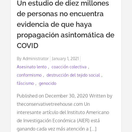
Un estudio de diez millones
USA
Advierten
de personas no encuentra
Que
Los
evidencia de que haya
Encierros
Causarán
Más
propagación asintomática de
De
Un
COVID
Millón
De
“exceso
Posted
By
Administrator
January 1, 2021
De
on
Asesinato lento
coacción colectiva
Muertes”
conformismo
destrucción del tejido social
fáscismo
genocido
Published on December 30, 2020 Written by
theconservativetreehouse.com Un
interesante artículo del Instituto Americano
de Investigación Económica (AIER) está
ganando cada vez más atención a […]