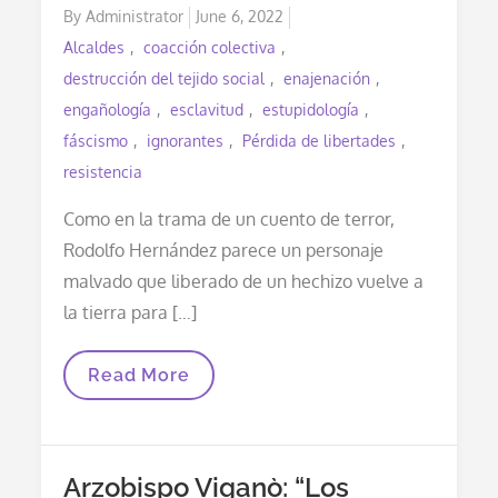
Posted
By
Administrator
June 6, 2022
on
Alcaldes
coacción colectiva
destrucción del tejido social
enajenación
engañología
esclavitud
estupidología
fáscismo
ignorantes
Pérdida de libertades
resistencia
Como en la trama de un cuento de terror,
Rodolfo Hernández parece un personaje
malvado que liberado de un hechizo vuelve a
la tierra para […]
¿Cómo
Read More
Se
Pueden
Concentrar
Todos
Los
Arzobispo Viganò: “Los
Males