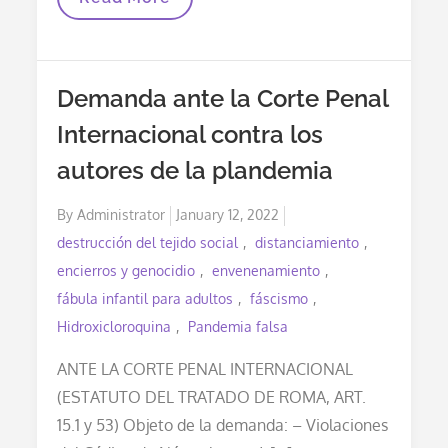
Viganò:
“Los
Globalistas
Han
Fomentado
Demanda ante la Corte Penal
La
Guerra
Internacional contra los
En
Ucrania
autores de la plandemia
Para
Establecer
La
Posted
By
Administrator
January 12, 2022
Tiranía
Del
on
destrucción del tejido social
distanciamiento
Nuevo
Orden
encierros y genocidio
envenenamiento
Mundial”
fábula infantil para adultos
fáscismo
Hidroxicloroquina
Pandemia falsa
ANTE LA CORTE PENAL INTERNACIONAL
(ESTATUTO DEL TRATADO DE ROMA, ART.
15.1 y 53) Objeto de la demanda: – Violaciones