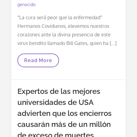
Y
genocido
La
Economía
“La cura será peor que la enfermedad”
Hermanos Covidianos, elevemos nuestros
corazones ante la divina presencia de este
virus bendito llamado Bill Gates, quien ha […]
La
Read More
Iglesia
Del
Covid
Os
Saluda
Expertos de las mejores
universidades de USA
advierten que los encierros
causarán más de un millón
de exceso de muertes