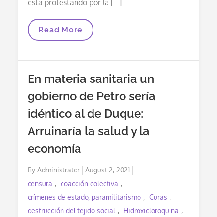
está protestando por la […]
Paros
Read More
Mundiales
A
Partir
Del
3
En materia sanitaria un
De
Noviembre
gobierno de Petro sería
idéntico al de Duque:
Arruinaría la salud y la
economía
Posted
By
Administrator
August 2, 2021
on
censura
coacción colectiva
crímenes de estado, paramilitarismo
Curas
destrucción del tejido social
Hidroxicloroquina