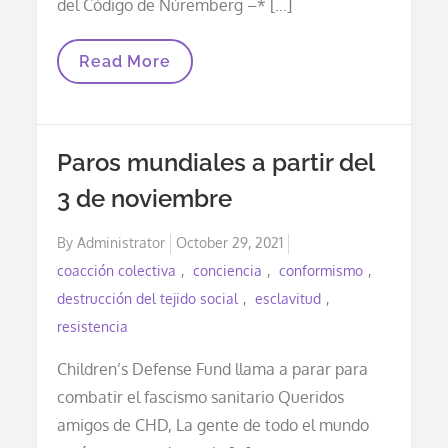
del Código de Núremberg –* […]
Demanda
Read More
Ante
La
Corte
Penal
Internacional
Paros mundiales a partir del
Contra
Los
3 de noviembre
Autores
De
La
Posted
By
Administrator
October 29, 2021
Plandemia
on
coacción colectiva
conciencia
conformismo
destrucción del tejido social
esclavitud
resistencia
Children’s Defense Fund llama a parar para
combatir el fascismo sanitario Queridos
amigos de CHD, La gente de todo el mundo