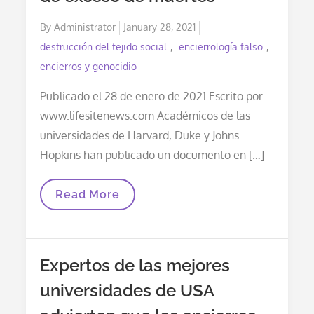
Posted
By
Administrator
January 28, 2021
on
destrucción del tejido social
encierrología falso
encierros y genocidio
Publicado el 28 de enero de 2021 Escrito por
www.lifesitenews.com Académicos de las
universidades de Harvard, Duke y Johns
Hopkins han publicado un documento en […]
Expertos
Read More
De
Las
Mejores
Universidades
De
Expertos de las mejores
USA
Advierten
universidades de USA
Que
Los
Encierros