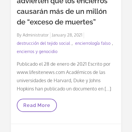
advierten que los encierros
Causarán
Más
causarán más de un millón
De
Un
de “exceso de muertes”
Millón
De
Exceso
Posted
By
Administrator
January 28, 2021
De
on
destrucción del tejido social
encierrología falso
Muertes
encierros y genocidio
Publicado el 28 de enero de 2021 Escrito por
www.lifesitenews.com Académicos de las
universidades de Harvard, Duke y Johns
Hopkins han publicado un documento en […]
Expertos
Read More
De
Las
Mejores
Universidades
De