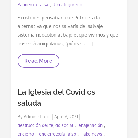
Pandemia falsa
Uncategorized
Si ustedes pensaban que Petro era la
alternativa que nos salvaría del salvaje
sistema neocolonial bajo el que vivimos y que
nos está aniquilando, ¡piénselo […]
En
Read More
Materia
Sanitaria
Un
Gobierno
De
La Iglesia del Covid os
Petro
Sería
saluda
Idéntico
Al
De
Posted
By
Administrator
April 6, 2021
Duque:
Arruinaría
on
destrucción del tejido social
enajenación
La
Salud
encierro
encierrología falso
Fake news