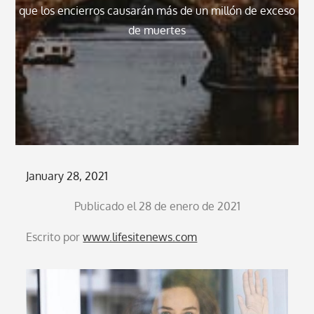
que los encierros causarán más de un millón de exceso
de muertes
Posted
January 28, 2021
on
Publicado el 28 de enero de 2021
Escrito por
www.lifesitenews.com