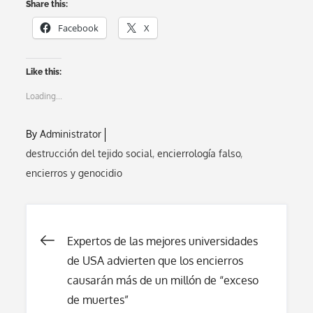
Share this:
Facebook
X
Like this:
Loading...
By
Administrator
destrucción del tejido social
encierrología falso
encierros y genocidio
Post
Expertos de las mejores universidades
de USA advierten que los encierros
navigation
causarán más de un millón de “exceso
de muertes”