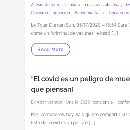
on
Asesinato lento
censura
coacción colectiva
des
fáscismo
genocido
Pandemia falsa
Uncategori
by Tyler Durden Sun, 05/17/2020 – 15:54 Sara 
como un “criminal de vacunas” e instó […]
Política
Read More
Italiana
Exige
Que
Bill
Gates
“El covid es un peligro de muer
Sea
Arrestado
que piensan)
Por
Crímenes
Contra
Posted
By
Administrator
June 14, 2020
conciencia
confo
La
Humanidad
on
Pos, compadres, hoy, solo quiero compartir las e
Esto del covid es un peligro […]