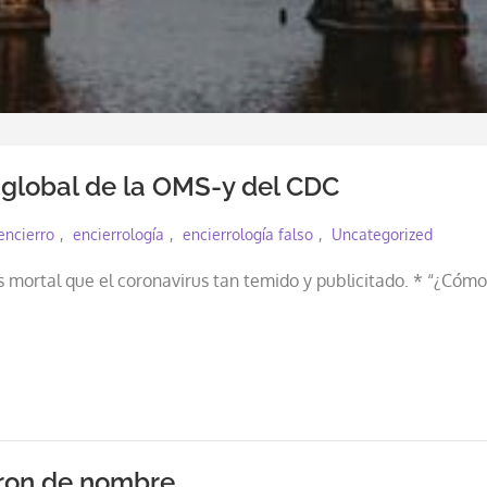
o global de la OMS-y del CDC
encierro
encierrología
encierrología falso
Uncategorized
mortal que el coronavirus tan temido y publicitado. * “¿Cómo
aron de nombre