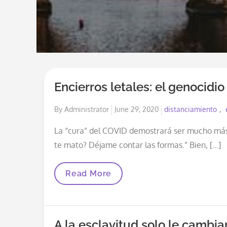
Encierros letales: el genocidi
Posted
By
Administrator
June 29, 2020
distanciamiento
on
La “cura” del COVID demostrará ser mucho más 
te mato? Déjame contar las formas.” Bien, […]
Encierros
Read More
Letales:
El
Genocidio
Global
De
A la esclavitud solo le cambi
La