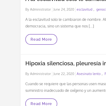
OMS-
Y
Posted
By
Administrator
June 24, 2020
esclavitud
genoc
Del
CDC
on
A la esclavitud solo le cambiaron de nombre. A
democracia, sino un sistema que nos […]
A
Read More
La
Esclavitud
Solo
Le
Cambiaron
Hipoxia silenciosa, pleuresía 
De
Nombre
Posted
By
Administrator
June 22, 2020
Asesinato lento
on
Cuando se requiere que las personas usen masc
suministro inadecuado de oxígeno y un aumento
Hipoxia
Read More