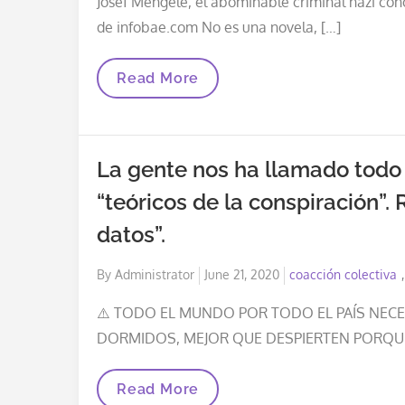
Josef Mengele, el abominable criminal nazi con
de infobae.com No es una novela, […]
Bill
Read More
Gates,
El
Josef
Mengele
Actual,
La gente nos ha llamado todo
“el
Angel
“teóricos de la conspiración”.
De
La
datos”.
Muerte”
Posted
By
Administrator
June 21, 2020
coacción colectiva
on
⚠️ TODO EL MUNDO POR TODO EL PAÍS NECE
DORMIDOS, MEJOR QUE DESPIERTEN PORQU
La
Read More
Gente