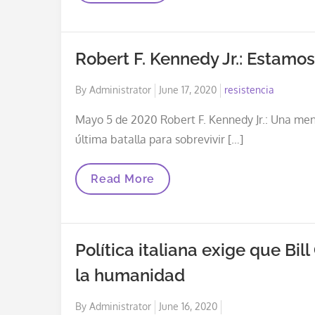
Nos
Ha
Llamado
Todo
Robert F. Kennedy Jr.: Estamos
Este
Tiempo
A
Posted
By
Administrator
June 17, 2020
resistencia
Algunos
De
on
Nosotros
Mayo 5 de 2020 Robert F. Kennedy Jr.: Una ment
“teóricos
última batalla para sobrevivir […]
De
La
Conspiración”.
Resulta
Robert
Read More
Que
F.
Solo
Kennedy
Estábamos
Jr.:
“verificando
Estamos
Datos”.
En
Política italiana exige que Bi
La
Última
la humanidad
Batalla
Posted
By
Administrator
June 16, 2020