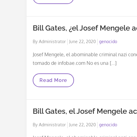
Silenciosa,
Pleuresía
Inducida
Por
Una
Bill Gates, ¿el Josef Mengele a
Mascarilla
Posted
By
Administrator
June 22, 2020
genocido
on
Josef Mengele, el abominable criminal nazi co
tomado de infobae.com No es una […]
Bill
Read More
Gates,
¿el
Josef
Mengele
Actual,
Bill Gates, el Josef Mengele ac
“el
Ángel
De
Posted
By
Administrator
June 22, 2020
genocido
La
Muerte”?
on