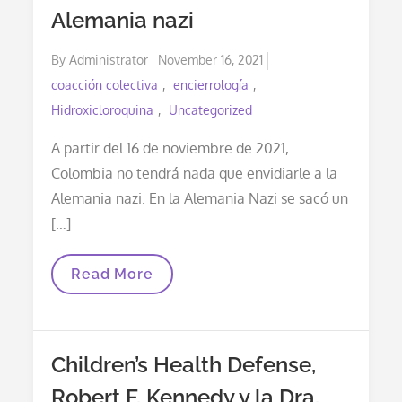
Alemania nazi
Posted
By
Administrator
November 16, 2021
on
coacción colectiva
encierrología
Hidroxicloroquina
Uncategorized
A partir del 16 de noviembre de 2021,
Colombia no tendrá nada que envidiarle a la
Alemania nazi. En la Alemania Nazi se sacó un
[…]
A
Read More
Partir
Del
16
De
Noviembre:
Children’s Health Defense,
Colombia
Como
Robert F. Kennedy y la Dra.
En