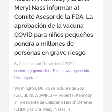
La
Meryl Nass informan al
Alemania
Nazi
Comité Asesor de la FDA: La
aprobación de la vacuna
COVID para niños pequeños
pondrá a millones de
personas en grave riesgo
Posted
By
Administrator
November 9, 2021
on
encierros y genocidio
Fake news
genocido
Uncategorized
Washington, DC, 25 de octubre de 2021
(GLOBE NEWSWIRE) — Robert F. Kennedy,
Jr., presidente de Children’s Health Defense
(CHD), y la Dra. Meryl Nass […]