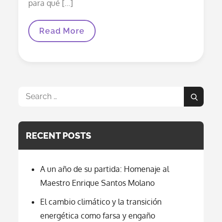
Para
para qué […]
Niños
Pequeños
Pondrá
Director
Read More
A
De
Millones
La
De
OMS:
Personas
“La
En
Vacuna
Grave
No
Riesgo
Previene
Search
El
Search
COVID
for:
Pero
Previene
Una
RECENT POSTS
Enfermedad
Grave”.
A un año de su partida: Homenaje al
Maestro Enrique Santos Molano
El cambio climático y la transición
energética como farsa y engaño