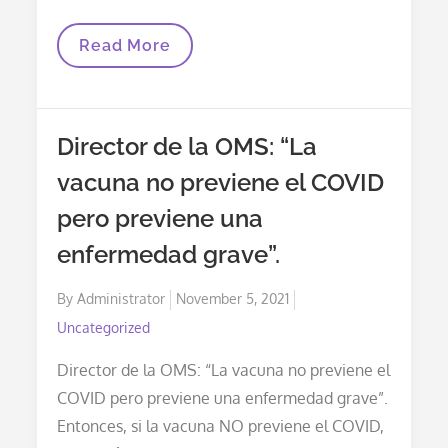
Children’s
Read More
Health
Defense,
Robert
F.
Kennedy
Director de la OMS: “La
Y
La
vacuna no previene el COVID
Dra.
Meryl
pero previene una
Nass
Informan
Al
enfermedad grave”.
Comité
Asesor
Posted
By
Administrator
De
November 5, 2021
La
on
Uncategorized
FDA:
La
Aprobación
Director de la OMS: “La vacuna no previene el
De
COVID pero previene una enfermedad grave”.
La
Vacuna
Entonces, si la vacuna NO previene el COVID,
COVID