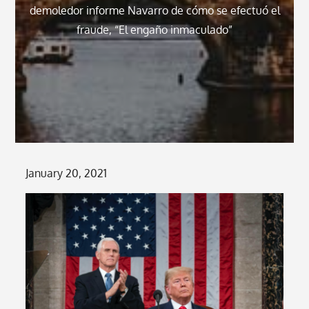
demoledor informe Navarro de cómo se efectuó el
fraude, “El engaño inmaculado”
Posted
January 20, 2021
on