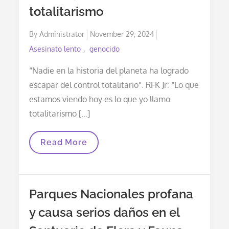
totalitarismo
Posted
By
Administrator
November 29, 2024
on
Asesinato lento
genocido
“Nadie en la historia del planeta ha logrado
escapar del control totalitario”. RFK Jr: “Lo que
estamos viendo hoy es lo que yo llamo
totalitarismo […]
Discurso
Read More
De
Robert
F.
Kennedy
Jr.
Parques Nacionales profana
Sobre
El
y causa serios daños en el
Totalitarismo