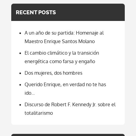
Candidata
A
RECENT POSTS
VP
Kamala
Harris.
A un año de su partida: Homenaje al
Maestro Enrique Santos Molano
El cambio climático y la transición
energética como farsa y engaño
Dos mujeres, dos hombres
Querido Enrique, en verdad no te has
ido…
Discurso de Robert F. Kennedy Jr. sobre el
totalitarismo