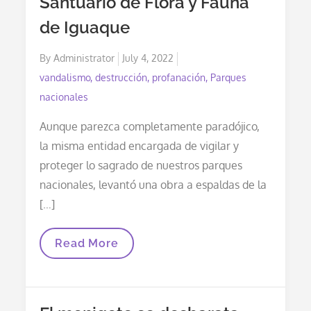
Santuario de Flora y Fauna
de Iguaque
Posted
By
Administrator
July 4, 2022
on
vandalismo, destrucción, profanación, Parques
nacionales
Aunque parezca completamente paradójico,
la misma entidad encargada de vigilar y
proteger lo sagrado de nuestros parques
nacionales, levantó una obra a espaldas de la
[…]
Parques
Read More
Nacionales
Profana
Y
Causa
Serios