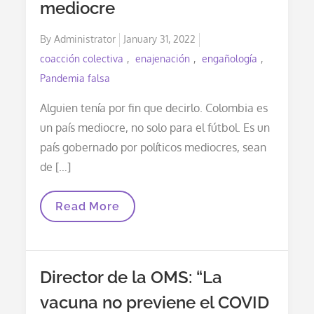
mediocre
Colombia
En
Una
Posted
By
Administrator
January 31, 2022
Sola
Persona?
on
coacción colectiva
enajenación
engañología
Pandemia falsa
Alguien tenía por fin que decirlo. Colombia es
un país mediocre, no solo para el fútbol. Es un
país gobernado por políticos mediocres, sean
de […]
Colombia
Read More
Es
Un
País
Mediocre
Director de la OMS: “La
vacuna no previene el COVID