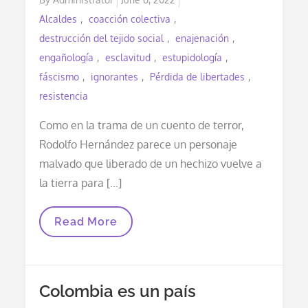
on
Alcaldes
coacción colectiva
destrucción del tejido social
enajenación
engañología
esclavitud
estupidología
fáscismo
ignorantes
Pérdida de libertades
resistencia
Como en la trama de un cuento de terror,
Rodolfo Hernández parece un personaje
malvado que liberado de un hechizo vuelve a
la tierra para […]
¿Cómo
Read More
Se
Pueden
Concentrar
Todos
Los
Colombia es un país
Males
De