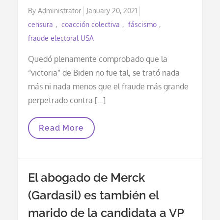
Posted
By
Administrator
January 20, 2021
on
censura
coacción colectiva
fáscismo
fraude electoral USA
Quedó plenamente comprobado que la
“victoria” de Biden no fue tal, se trató nada
más ni nada menos que el fraude más grande
perpetrado contra […]
USA
Read More
Con
Presidente
Fraudulento,
Demente
Y
El abogado de Merck
Corrupto:
El
(Gardasil) es también el
Demoledor
Informe
marido de la candidata a VP
Navarro
De