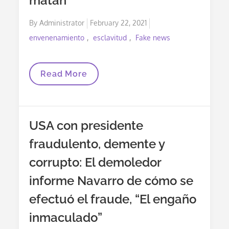
matan
COVID
Pero
Posted
By
Administrator
February 22, 2021
Previene
Una
on
envenenamiento
esclavitud
Fake news
Enfermedad
Grave”.
Mentiras
Read More
Farmacéuticas
Que
Matan
USA con presidente
fraudulento, demente y
corrupto: El demoledor
informe Navarro de cómo se
efectuó el fraude, “El engaño
inmaculado”