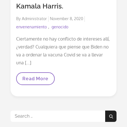
Cómo
Kamala Harris.
Se
Efectuó
Posted
By
Administrator
El
November 8, 2020
Fraude,
on
envenenamiento
genocido
“El
Engaño
Inmaculado”
Ciertamente no hay conflicto de intereses allí,
¿verdad? Cualquiera que piense que Biden no
va a ordenar la vacuna Covid se va a llevar
una […]
El
Read More
Abogado
De
Merck
(Gardasil)
Es
También
El
Search
Marido
Search
De
for:
La