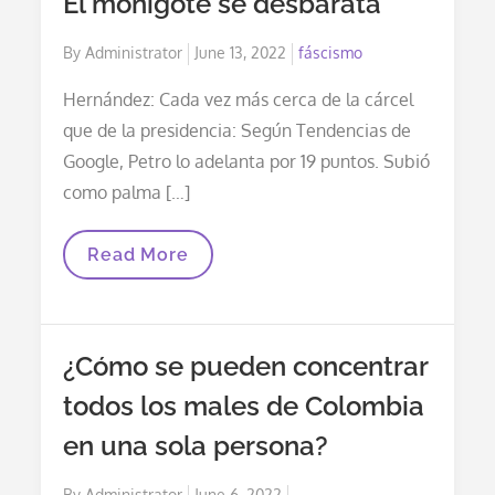
El monigote se desbarata
Daños
En
El
Posted
By
Administrator
June 13, 2022
fáscismo
Santuario
De
on
Flora
Hernández: Cada vez más cerca de la cárcel
Y
que de la presidencia: Según Tendencias de
Fauna
De
Google, Petro lo adelanta por 19 puntos. Subió
Iguaque
como palma […]
El
Read More
Monigote
Se
Desbarata
¿Cómo se pueden concentrar
todos los males de Colombia
en una sola persona?
Posted
By
Administrator
June 6, 2022