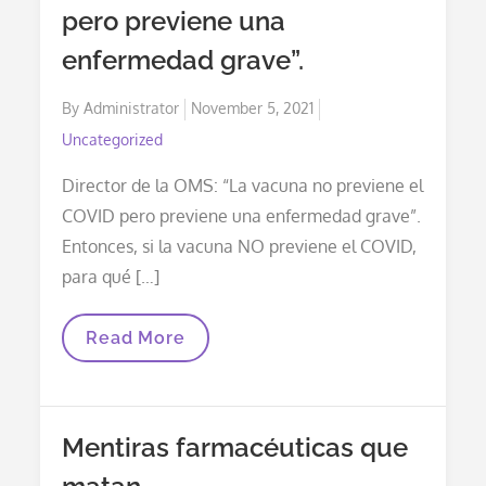
pero previene una
enfermedad grave”.
Posted
By
Administrator
November 5, 2021
on
Uncategorized
Director de la OMS: “La vacuna no previene el
COVID pero previene una enfermedad grave”.
Entonces, si la vacuna NO previene el COVID,
para qué […]
Director
Read More
De
La
OMS:
“La
Vacuna
Mentiras farmacéuticas que
No
Previene
El