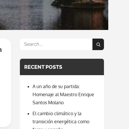
Search
a
Search
for:
RECENT POSTS
A un año de su partida:
Homenaje al Maestro Enrique
Santos Molano
El cambio climático y la
transición energética como