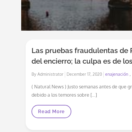
Las pruebas fraudulentas de P
del encierro; la culpa es de los
Posted
By
Administrator
December 17, 2020
enajenación
on
( Natural News ) Justo semanas antes de que gr
debido a los temores sobre […]
Las
Read More
Pruebas
Fraudulentas
De
PCR