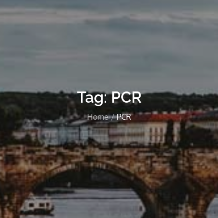
Tag:
PCR
Home
PCR