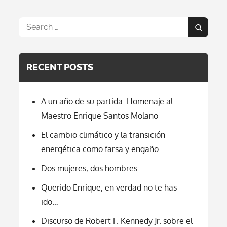
Serios
Daños
En
Search
El
Search
Santuario
for:
De
Flora
Y
RECENT POSTS
Fauna
De
Iguaque
A un año de su partida: Homenaje al
Maestro Enrique Santos Molano
El cambio climático y la transición
energética como farsa y engaño
Dos mujeres, dos hombres
Querido Enrique, en verdad no te has
ido…
Discurso de Robert F. Kennedy Jr. sobre el