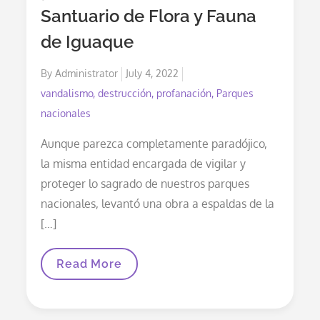
Santuario de Flora y Fauna
de Iguaque
Posted
By
Administrator
July 4, 2022
on
vandalismo, destrucción, profanación, Parques
nacionales
Aunque parezca completamente paradójico,
la misma entidad encargada de vigilar y
proteger lo sagrado de nuestros parques
nacionales, levantó una obra a espaldas de la
[…]
Parques
Read More
Nacionales
Profana
Y
Causa