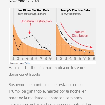
Posted
November 7, 2020
on
Hasta la distribución matemática de los votos
denuncia el fraude
Suspenden los conteos en los estados en que
Trump iba ganando el martes por la noche, en
horas de la madrugada aparecen camiones
cargados de votos y a la mañana siguiente Biden