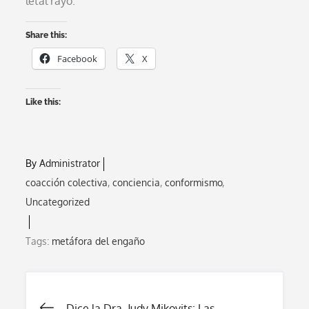
letal rayo.
Share this:
Facebook
X
Like this:
By
Administrator
coacción colectiva
conciencia
conformismo
Uncategorized
Tags:
metáfora del engaño
Dice la Dra. Judy Mikovits: Las