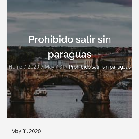
Prohibido salir sin
paraguas
Home
2020
May
31
Prohibido salir sin paraguas
Posted
May 31, 2020