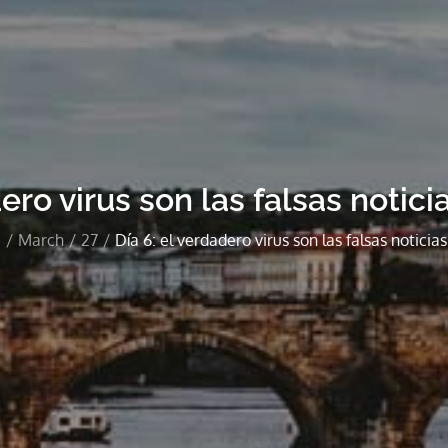
ero virus son las falsas notici
0
March
27
Día 6: el verdadero virus son las falsas noticias