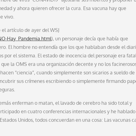
medad y ahora quieren ofrecer la cura. Esa vacuna hay que
e vivo.
el artículo de ayer del WSJ
/NO-Hay_Pandemia.html
), un personaje decía que había que
ciero. El hombre no entendía que los que hablaban desde el diar
 por el sistema. El estado de inocencia del personaje era fatal
a que la OMS era una organización decente y no los facineroso
 hacen “ciencia”, cuando simplemente son sicarios a sueldo de 
encubrir sus crímenes escribiendo o simplemente firmando pap
eguras.
demás enferman o matan, el lavado de cerebro ha sido total y
articipado en cuatro conferencias internacionales y he hablado
o, Estados Unidos, todos concuerdan en una cosa: Las vacunas 