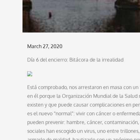
Posted
March 27, 2020
on
Día 6 del encierro: Bitácora de la irrealidad
Está comprobado, nos arrestaron en masa con un fa
en él porque la Organización Mundial de la Salud no
existen y que puede causar complicaciones en pe
es el nuevo “normal”: vivir con cáncer o enfermed
pueden prevenir: hambre, cáncer, contaminación, 
sociales han escogido un virus, uno entre trillon
armarlo de maldad, bautizarlo con un anónimo no