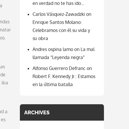
en verdad no te has ido…
 a
Carlos Vásquez-Zawadzki
on
endas
Enrique Santos Molano:
 matar
Celebramos con él su vida y
os.
su obra
Andres ospina lamo
on
La mal
llamada “Leyenda negra”
las
Alfonso Guerrero Defranc
on
 de
Robert F. Kennedy Jr.: Estamos
 iba
en la última batalla
ad a
ARCHIVES
 es