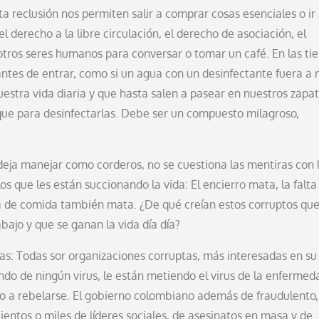
a reclusión nos permiten salir a comprar cosas esenciales o ir
derecho a la libre circulación, el derecho de asociación, el
 otros seres humanos para conversar o tomar un café. En las ti
s antes de entrar, como si un agua con un desinfectante fuera a
stra vida diaria y que hasta salen a pasear en nuestros zapat
ue para desinfectarlas. Debe ser un compuesto milagroso,
deja manejar como corderos, no se cuestiona las mentiras con 
los que les están succionando la vida: El encierro mata, la falta
lta de comida también mata. ¿De qué creían estos corruptos que
bajo y que se ganan la vida día día?
s: Todas sor organizaciones corruptas, más interesadas en su
do de ningún virus, le están metiendo el virus de la enfermed
ho a rebelarse. El gobierno colombiano además de fraudulento,
cientos o miles de líderes sociales, de asesinatos en masa y de