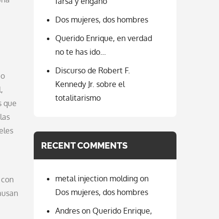
farsa y engaño
Dos mujeres, dos hombres
Querido Enrique, en verdad
no te has ido…
Discurso de Robert F.
io
Kennedy Jr. sobre el
,
totalitarismo
s que
las
eles
RECENT COMMENTS
metal injection molding
on
 con
Dos mujeres, dos hombres
causan
Andres
on
Querido Enrique,