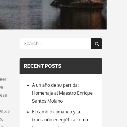
Search
Search
for:
RECENT POSTS
reer
A un año de su partida:
ue
Homenaje al Maestro Enrique
 ese
Santos Molano
patas
El cambio climático y la
s,
transición energética como
una