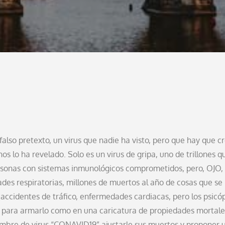
lso pretexto, un virus que nadie ha visto, pero que hay que c
s lo ha revelado. Solo es un virus de gripa, uno de trillones q
rsonas con sistemas inmunológicos comprometidos, pero, OJO,
ades respiratorias, millones de muertos al año de cosas que se
accidentes de tráfico, enfermedades cardiacas, pero los psicó
es, para armarlo como en una caricatura de propiedades mortale
mbre de virus “CONAVID19” ajustarle sus muertos y proponer 