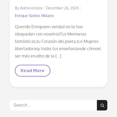
Posted
By
Administrator
December 26, 2024
on
Enrique Santos Molano
Querido Enriqueen verdad no te has
idoquedan con nosotrosTus Memorias
fantásticas,tu Corazón del poeta,tus Mujeres
libertadorasy todas tus enseñanzasde cómoel
ser más erudito de la […]
Querido
Read More
Enrique,
En
Verdad
No
Te
Has
Ido…
Search
Search
for: