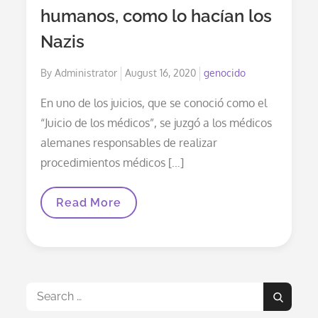
humanos, como lo hacían los
Nazis
Posted
By
Administrator
August 16, 2020
genocido
on
En uno de los juicios, que se conoció como el
“Juicio de los médicos”, se juzgó a los médicos
alemanes responsables de realizar
procedimientos médicos […]
Las
Read More
Vacunas
Son
Experimentación
Con
Seres
Humanos,
Como
Search
Lo
Search
Hacían
for: