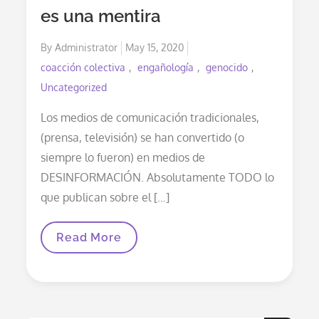
es una mentira
Posted
By
Administrator
May 15, 2020
on
coacción colectiva
engañología
genocido
Uncategorized
Los medios de comunicación tradicionales,
(prensa, televisión) se han convertido (o
siempre lo fueron) en medios de
DESINFORMACIÓN. Absolutamente TODO lo
que publican sobre el […]
Todo
Read More
Lo
Que
Nos
Han
Dicho
Las