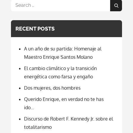
Noticias
Search
Sobre
Search
El
for:
Coronavirus
Es
Una
RECENT POSTS
Mentira
A un año de su partida: Homenaje al
Maestro Enrique Santos Molano
El cambio climático y la transición
energética como farsa y engaño
Dos mujeres, dos hombres
Querido Enrique, en verdad no te has
ido…
Discurso de Robert F. Kennedy Jr. sobre el
totalitarismo