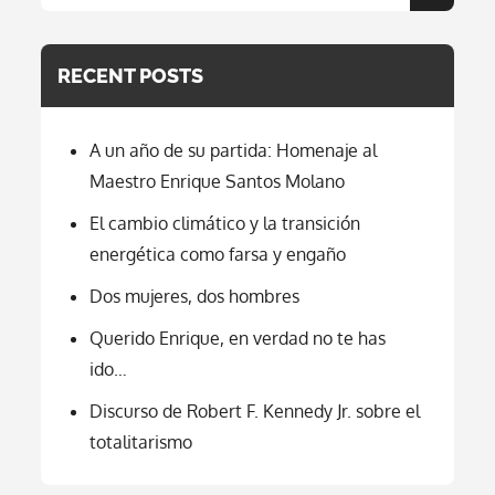
Search
(pero
for:
No
Por
Lo
RECENT POSTS
Que
Piensan)
A un año de su partida: Homenaje al
Maestro Enrique Santos Molano
El cambio climático y la transición
energética como farsa y engaño
Dos mujeres, dos hombres
Querido Enrique, en verdad no te has
ido…
Discurso de Robert F. Kennedy Jr. sobre el
totalitarismo