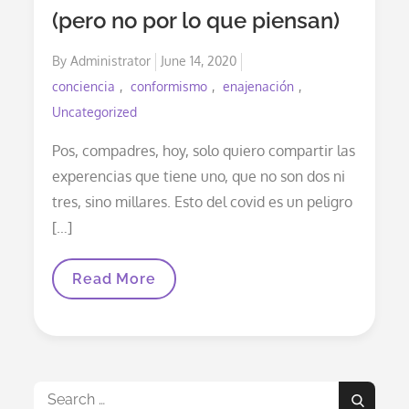
(pero no por lo que piensan)
Posted
By
Administrator
June 14, 2020
on
conciencia
conformismo
enajenación
Uncategorized
Pos, compadres, hoy, solo quiero compartir las
experencias que tiene uno, que no son dos ni
tres, sino millares. Esto del covid es un peligro
[…]
“El
Read More
Covid
Es
Un
Peligro
De
Muerte”,
Asegura
Search
Cantinflas,