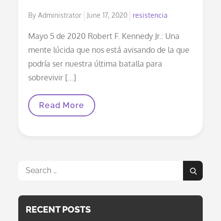
Posted
By
Administrator
June 17, 2020
resistencia
on
Mayo 5 de 2020 Robert F. Kennedy Jr.: Una
mente lúcida que nos está avisando de la que
podría ser nuestra última batalla para
sobrevivir […]
Robert
Read More
F.
Kennedy
Jr.:
Estamos
En
La
Última
Search
Batalla
Search
for:
RECENT POSTS